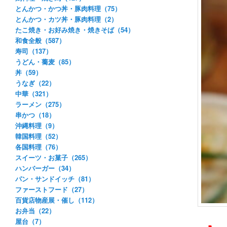
とんかつ・かつ丼・豚肉料理（75）
とんかつ・カツ丼・豚肉料理（2）
たこ焼き・お好み焼き・焼きそば（54）
和食全般（587）
寿司（137）
うどん・蕎麦（85）
丼（59）
うなぎ（22）
中華（321）
ラーメン（275）
串かつ（18）
沖縄料理（9）
韓国料理（52）
各国料理（76）
スイーツ・お菓子（265）
ハンバーガー（34）
パン・サンドイッチ（81）
ファーストフード（27）
百貨店物産展・催し（112）
お弁当（22）
屋台（7）