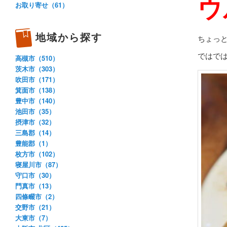
ウ
お取り寄せ（61）
地域から探す
ちょっ
ではで
高槻市（510）
茨木市（303）
吹田市（171）
箕面市（138）
豊中市（140）
池田市（35）
摂津市（32）
三島郡（14）
豊能郡（1）
枚方市（102）
寝屋川市（87）
守口市（30）
門真市（13）
四條畷市（2）
交野市（21）
大東市（7）