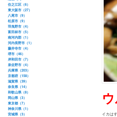
住之江区（6）
東大阪市（27）
八尾市（9）
松原市（9）
羽曳野市（4）
富田林市（5）
南河内郡（1）
河内長野市（1）
藤井寺市（4）
堺市（46）
岸和田市（7）
泉佐野市（4）
兵庫県（203）
京都府（158）
滋賀県（39）
奈良県（14）
ウ
和歌山県（8）
岡山県（3）
東京都（7）
神奈川県（1）
イカは
宮城県（3）