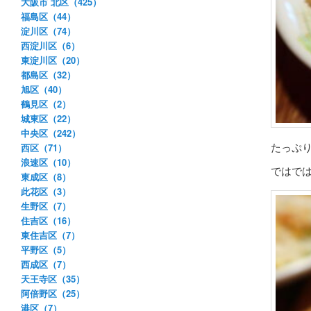
大阪市 北区（425）
福島区（44）
淀川区（74）
西淀川区（6）
東淀川区（20）
都島区（32）
旭区（40）
鶴見区（2）
城東区（22）
中央区（242）
たっぷ
西区（71）
浪速区（10）
ではで
東成区（8）
此花区（3）
生野区（7）
住吉区（16）
東住吉区（7）
平野区（5）
西成区（7）
天王寺区（35）
阿倍野区（25）
港区（7）