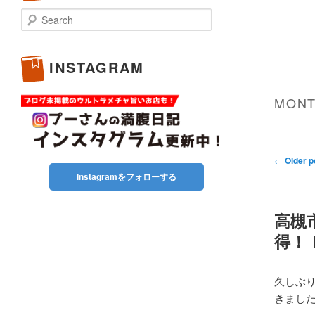
Search
INSTAGRAM
MONT
Post
←
Older p
navigati
Instagramをフォローする
高槻
得！
久しぶ
きまし