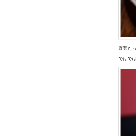
野菜た
ではで