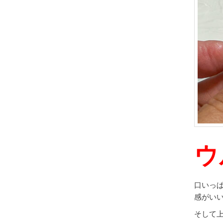
ウ
口いっ
感がい
そして