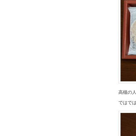
高槻の
ではで