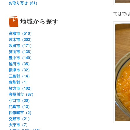
お取り寄せ（61）
ではで
地域から探す
高槻市（510）
茨木市（303）
吹田市（171）
箕面市（138）
豊中市（140）
池田市（35）
摂津市（32）
三島郡（14）
豊能郡（1）
枚方市（102）
寝屋川市（87）
守口市（30）
門真市（13）
四條畷市（2）
交野市（21）
大東市（7）