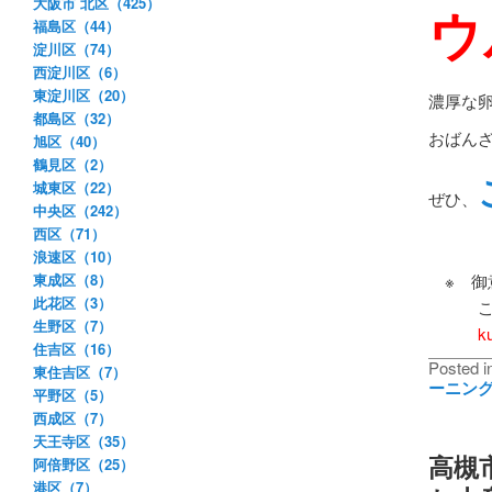
大阪市 北区（425）
ウ
福島区（44）
淀川区（74）
西淀川区（6）
東淀川区（20）
濃厚な
都島区（32）
おばん
旭区（40）
鶴見区（2）
城東区（22）
ぜひ、
中央区（242）
西区（71）
浪速区（10）
東成区（8）
※ 御
此花区（3）
ここ美
生野区（7）
k
住吉区（16）
Posted i
東住吉区（7）
ーニン
平野区（5）
西成区（7）
天王寺区（35）
高槻
阿倍野区（25）
港区（7）