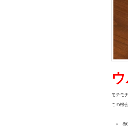
ウ
モチモ
この機
※ 御