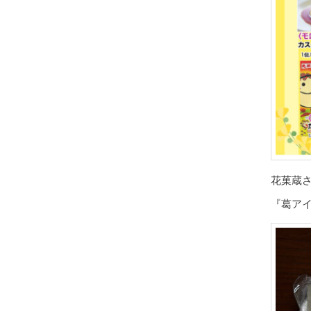
花菓蔵
『葛アイ