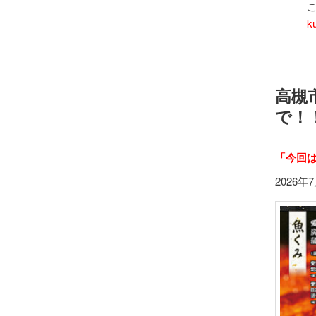
ここ美
k
高槻
で！
「今回
2026