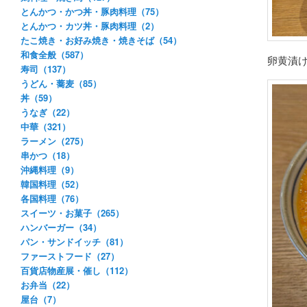
とんかつ・かつ丼・豚肉料理（75）
とんかつ・カツ丼・豚肉料理（2）
たこ焼き・お好み焼き・焼きそば（54）
和食全般（587）
卵黄漬
寿司（137）
うどん・蕎麦（85）
丼（59）
うなぎ（22）
中華（321）
ラーメン（275）
串かつ（18）
沖縄料理（9）
韓国料理（52）
各国料理（76）
スイーツ・お菓子（265）
ハンバーガー（34）
パン・サンドイッチ（81）
ファーストフード（27）
百貨店物産展・催し（112）
お弁当（22）
屋台（7）