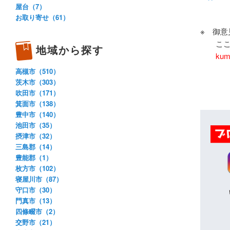
屋台（7）
お取り寄せ（61）
※ 御
ここ美
地域から探す
kum
高槻市（510）
茨木市（303）
吹田市（171）
箕面市（138）
豊中市（140）
池田市（35）
摂津市（32）
三島郡（14）
豊能郡（1）
枚方市（102）
寝屋川市（87）
守口市（30）
門真市（13）
四條畷市（2）
交野市（21）