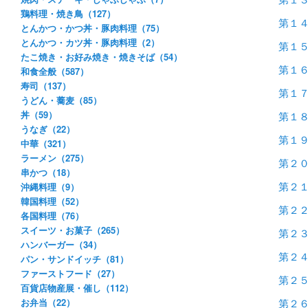
鶏料理・焼き鳥（127）
第１
とんかつ・かつ丼・豚肉料理（75）
とんかつ・カツ丼・豚肉料理（2）
第１
たこ焼き・お好み焼き・焼きそば（54）
第１
和食全般（587）
寿司（137）
第１
うどん・蕎麦（85）
丼（59）
第１
うなぎ（22）
第１
中華（321）
ラーメン（275）
第２
串かつ（18）
第２
沖縄料理（9）
韓国料理（52）
第２
各国料理（76）
スイーツ・お菓子（265）
第２
ハンバーガー（34）
第２
パン・サンドイッチ（81）
ファーストフード（27）
第２
百貨店物産展・催し（112）
第２
お弁当（22）