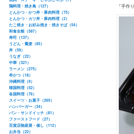
『手作り
鶏料理・焼き鳥（127）
とんかつ・かつ丼・豚肉料理（75）
とんかつ・カツ丼・豚肉料理（2）
たこ焼き・お好み焼き・焼きそば（54）
和食全般（587）
寿司（137）
うどん・蕎麦（85）
丼（59）
うなぎ（22）
中華（321）
ラーメン（275）
串かつ（18）
沖縄料理（9）
韓国料理（52）
各国料理（76）
スイーツ・お菓子（265）
ハンバーガー（34）
パン・サンドイッチ（81）
ファーストフード（27）
百貨店物産展・催し（112）
お弁当（22）