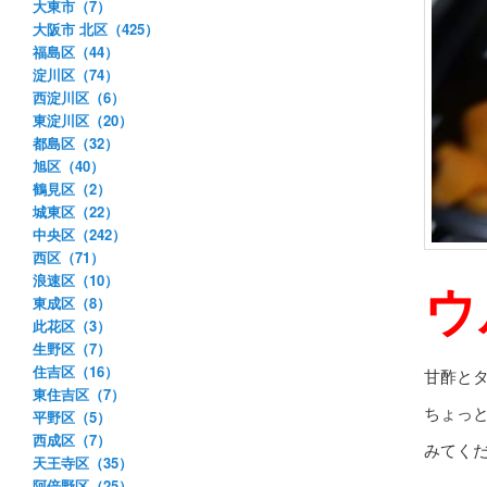
大東市（7）
大阪市 北区（425）
福島区（44）
淀川区（74）
西淀川区（6）
東淀川区（20）
都島区（32）
旭区（40）
鶴見区（2）
城東区（22）
中央区（242）
西区（71）
浪速区（10）
ウ
東成区（8）
此花区（3）
生野区（7）
住吉区（16）
甘酢と
東住吉区（7）
ちょっ
平野区（5）
西成区（7）
みてく
天王寺区（35）
阿倍野区（25）