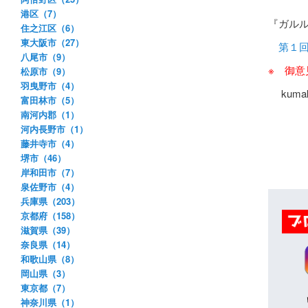
港区（7）
『ガル
住之江区（6）
東大阪市（27）
第１
八尾市（9）
※ 御
松原市（9）
羽曳野市（4）
kumaku
富田林市（5）
南河内郡（1）
河内長野市（1）
藤井寺市（4）
堺市（46）
岸和田市（7）
泉佐野市（4）
兵庫県（203）
京都府（158）
滋賀県（39）
奈良県（14）
和歌山県（8）
岡山県（3）
東京都（7）
神奈川県（1）