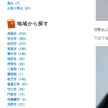
屋台（7）
お取り寄せ（61）
地域から探す
甘酢あ
高槻市（510）
ではで
茨木市（303）
吹田市（171）
箕面市（138）
豊中市（140）
池田市（35）
摂津市（32）
三島郡（14）
豊能郡（1）
枚方市（102）
寝屋川市（87）
守口市（30）
門真市（13）
四條畷市（2）
交野市（21）