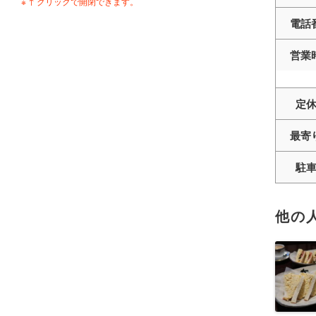
※ ↑ クリックで開閉できます。
電話
営業
定
最寄
駐
他の