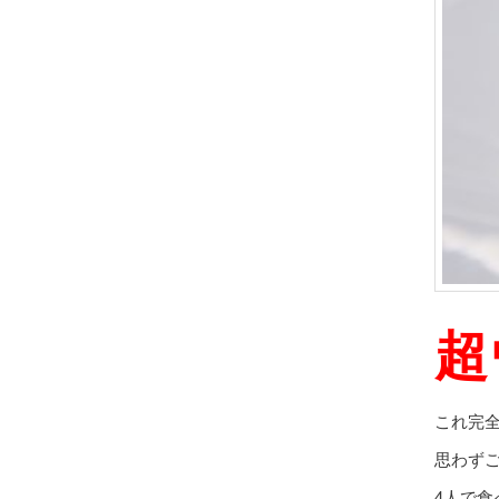
超
これ完
思わず
4人で食