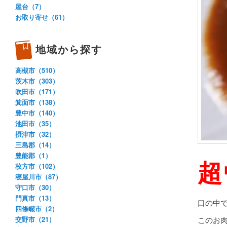
屋台（7）
お取り寄せ（61）
地域から探す
高槻市（510）
茨木市（303）
吹田市（171）
箕面市（138）
豊中市（140）
池田市（35）
摂津市（32）
三島郡（14）
豊能郡（1）
超
枚方市（102）
寝屋川市（87）
守口市（30）
門真市（13）
口の中
四條畷市（2）
交野市（21）
このお