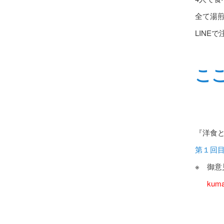
全て湯
LINE
こ
『洋食と
第１回
※ 御
kuma