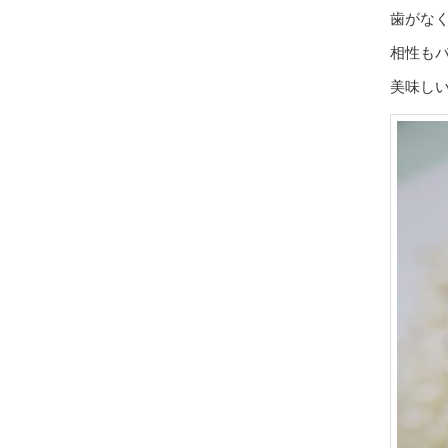
歯がな
相性も
美味し