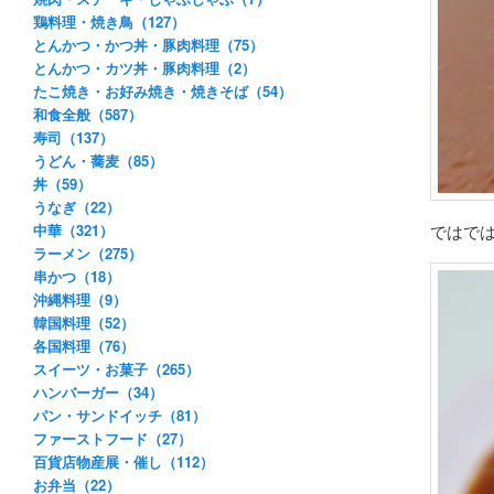
鶏料理・焼き鳥（127）
とんかつ・かつ丼・豚肉料理（75）
とんかつ・カツ丼・豚肉料理（2）
たこ焼き・お好み焼き・焼きそば（54）
和食全般（587）
寿司（137）
うどん・蕎麦（85）
丼（59）
うなぎ（22）
ではで
中華（321）
ラーメン（275）
串かつ（18）
沖縄料理（9）
韓国料理（52）
各国料理（76）
スイーツ・お菓子（265）
ハンバーガー（34）
パン・サンドイッチ（81）
ファーストフード（27）
百貨店物産展・催し（112）
お弁当（22）