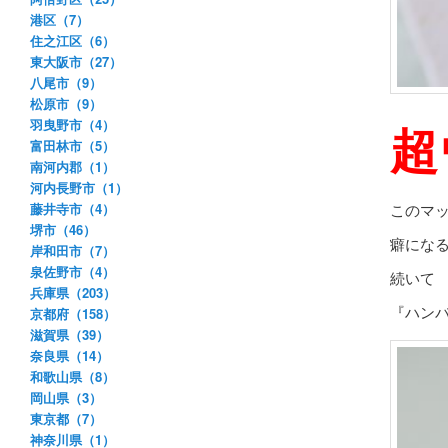
港区（7）
住之江区（6）
東大阪市（27）
八尾市（9）
松原市（9）
超
羽曳野市（4）
富田林市（5）
南河内郡（1）
河内長野市（1）
藤井寺市（4）
このマ
堺市（46）
癖にな
岸和田市（7）
泉佐野市（4）
続いて
兵庫県（203）
『ハンバ
京都府（158）
滋賀県（39）
奈良県（14）
和歌山県（8）
岡山県（3）
東京都（7）
神奈川県（1）