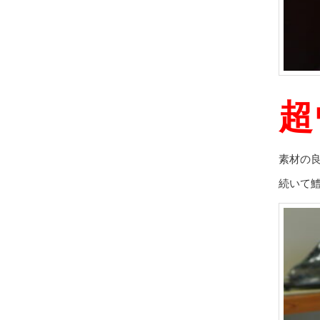
超
素材の
続いて