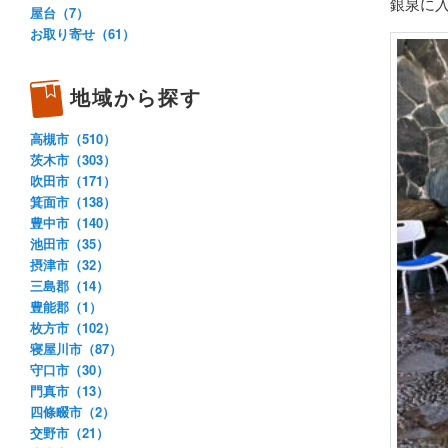
銀泉に
屋台（7）
お取り寄せ（61）
地域から探す
高槻市（510）
茨木市（303）
吹田市（171）
箕面市（138）
豊中市（140）
池田市（35）
摂津市（32）
三島郡（14）
豊能郡（1）
枚方市（102）
寝屋川市（87）
守口市（30）
門真市（13）
四條畷市（2）
交野市（21）