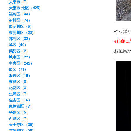
大東市（7）
大阪市 北区（425）
福島区（44）
淀川区（74）
西淀川区（6）
やっぱ
東淀川区（20）
都島区（32）
※旅館
旭区（40）
お風呂
鶴見区（2）
城東区（22）
中央区（242）
西区（71）
浪速区（10）
東成区（8）
此花区（3）
生野区（7）
住吉区（16）
東住吉区（7）
平野区（5）
西成区（7）
天王寺区（35）
阿倍野区（25）