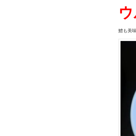
ウ
鱧も美