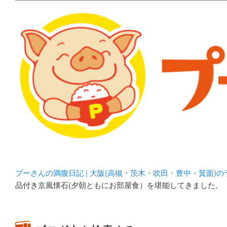
メタボリックプーさんの大阪食べ歩きブログ。 北摂（高
化してます。
プーさんの満腹日記 | 
豊中・箕面)のランチ＆
プーさんの満腹日記 | 大阪(高槻・茨木・吹田・豊中・箕面)
品付き京風懐石(夕朝ともにお部屋食）を堪能してきました。