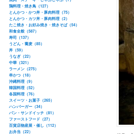
鶏料理・焼き鳥（127）
とんかつ・かつ丼・豚肉料理（75）
とんかつ・カツ丼・豚肉料理（2）
たこ焼き・お好み焼き・焼きそば（54）
和食全般（587）
寿司（137）
うどん・蕎麦（85）
丼（59）
うなぎ（22）
中華（321）
ラーメン（275）
串かつ（18）
沖縄料理（9）
韓国料理（52）
各国料理（76）
スイーツ・お菓子（265）
ハンバーガー（34）
パン・サンドイッチ（81）
ファーストフード（27）
百貨店物産展・催し（112）
お弁当（22）