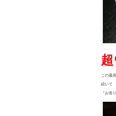
超
この最
続いて
『お造