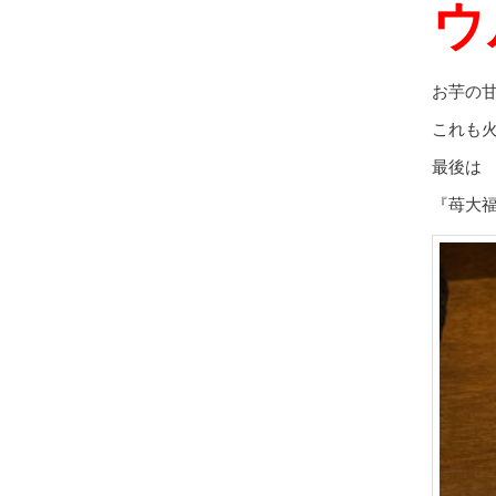
ウ
お芋の
これも
最後は
『苺大