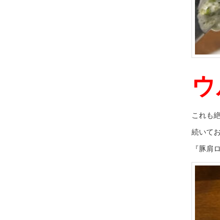
ウ
これも
続いて
『豚肩