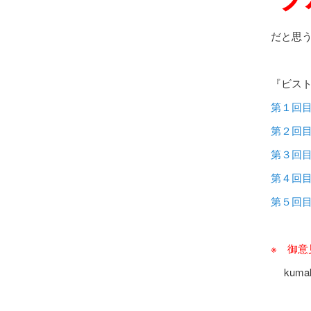
だと思
『ビス
第１回
第２回
第３回
第４回
第５回
※ 御
kumaku