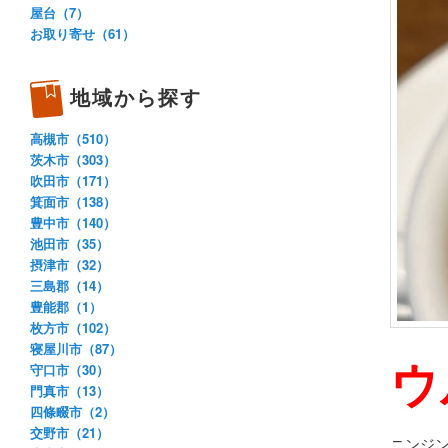
屋台（7）
お取り寄せ（61）
地域から探す
高槻市（510）
茨木市（303）
吹田市（171）
箕面市（138）
豊中市（140）
池田市（35）
摂津市（32）
三島郡（14）
豊能郡（1）
枚方市（102）
寝屋川市（87）
ウ
守口市（30）
門真市（13）
四條畷市（2）
交野市（21）
ニンジ