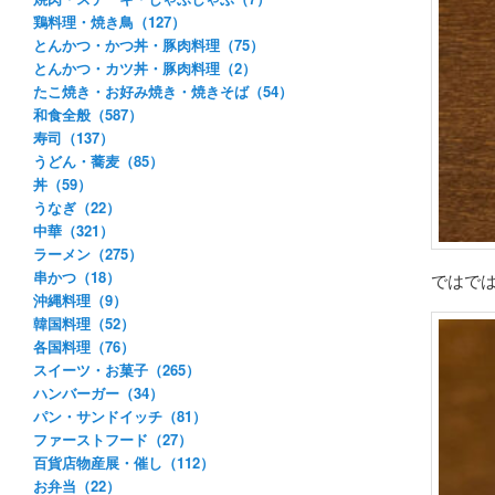
鶏料理・焼き鳥（127）
とんかつ・かつ丼・豚肉料理（75）
とんかつ・カツ丼・豚肉料理（2）
たこ焼き・お好み焼き・焼きそば（54）
和食全般（587）
寿司（137）
うどん・蕎麦（85）
丼（59）
うなぎ（22）
中華（321）
ラーメン（275）
串かつ（18）
ではで
沖縄料理（9）
韓国料理（52）
各国料理（76）
スイーツ・お菓子（265）
ハンバーガー（34）
パン・サンドイッチ（81）
ファーストフード（27）
百貨店物産展・催し（112）
お弁当（22）