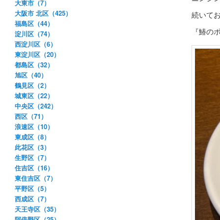
大東市（7）
大阪市 北区（425）
続いて
福島区（44）
『鰆の
淀川区（74）
西淀川区（6）
東淀川区（20）
都島区（32）
旭区（40）
鶴見区（2）
城東区（22）
中央区（242）
西区（71）
浪速区（10）
東成区（8）
此花区（3）
生野区（7）
住吉区（16）
東住吉区（7）
平野区（5）
西成区（7）
天王寺区（35）
阿倍野区（25）