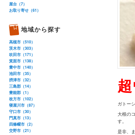
屋台（7）
お取り寄せ（61）
地域から探す
高槻市（510）
茨木市（303）
吹田市（171）
箕面市（138）
豊中市（140）
池田市（35）
超
摂津市（32）
三島郡（14）
豊能郡（1）
枚方市（102）
ガトー
寝屋川市（87）
守口市（30）
大根の
門真市（13）
す。
四條畷市（2）
交野市（21）
是非、