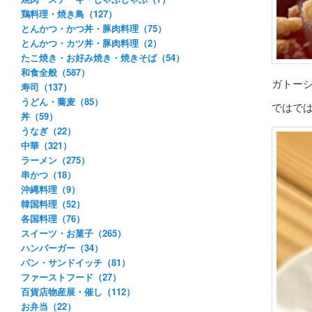
鶏料理・焼き鳥（127）
とんかつ・かつ丼・豚肉料理（75）
とんかつ・カツ丼・豚肉料理（2）
たこ焼き・お好み焼き・焼きそば（54）
和食全般（587）
ガトー
寿司（137）
うどん・蕎麦（85）
ではで
丼（59）
うなぎ（22）
中華（321）
ラーメン（275）
串かつ（18）
沖縄料理（9）
韓国料理（52）
各国料理（76）
スイーツ・お菓子（265）
ハンバーガー（34）
パン・サンドイッチ（81）
ファーストフード（27）
百貨店物産展・催し（112）
お弁当（22）