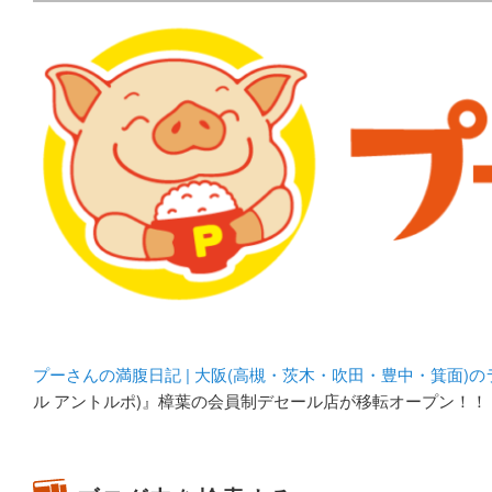
メタボリックプーさんの大阪食べ歩きブログ。 北摂（高
化してます。
プーさんの満腹日記 | 
豊中・箕面)のランチ＆
プーさんの満腹日記 | 大阪(高槻・茨木・吹田・豊中・箕面)
ル アントルポ)』樟葉の会員制デセール店が移転オープン！！