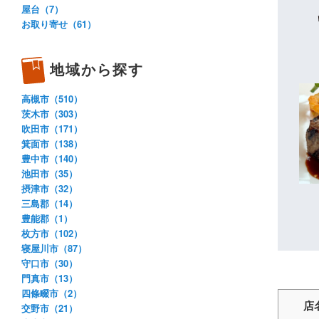
屋台（7）
お取り寄せ（61）
地域から探す
高槻市（510）
茨木市（303）
吹田市（171）
箕面市（138）
豊中市（140）
池田市（35）
摂津市（32）
三島郡（14）
豊能郡（1）
枚方市（102）
寝屋川市（87）
守口市（30）
門真市（13）
四條畷市（2）
店
交野市（21）