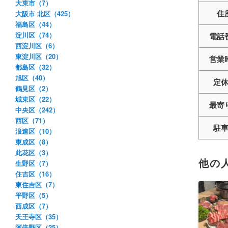
大東市（7）
住
大阪市 北区（425）
福島区（44）
淀川区（74）
電話
西淀川区（6）
東淀川区（20）
営業
都島区（32）
旭区（40）
定
鶴見区（2）
城東区（22）
最寄
中央区（242）
西区（71）
駐
浪速区（10）
東成区（8）
此花区（3）
他の
生野区（7）
住吉区（16）
東住吉区（7）
平野区（5）
西成区（7）
天王寺区（35）
阿倍野区（25）