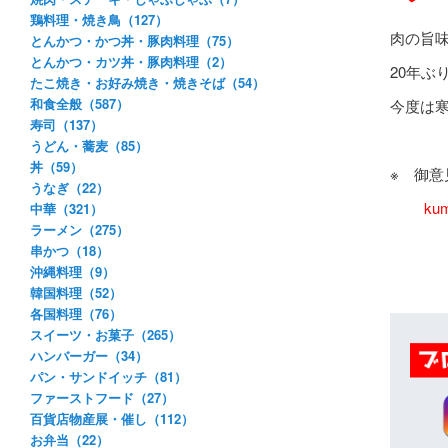
鶏料理・焼き鳥（127）
肉の旨
とんかつ・かつ丼・豚肉料理（75）
とんかつ・カツ丼・豚肉料理（2）
20年ぶ
たこ焼き・お好み焼き・焼きそば（54）
和食全般（587）
今度は
寿司（137）
うどん・蕎麦（85）
丼（59）
※ 御
うなぎ（22）
ku
中華（321）
ラーメン（275）
串かつ（18）
沖縄料理（9）
韓国料理（52）
各国料理（76）
スイーツ・お菓子（265）
ハンバーガー（34）
パン・サンドイッチ（81）
ファーストフード（27）
百貨店物産展・催し（112）
お弁当（22）