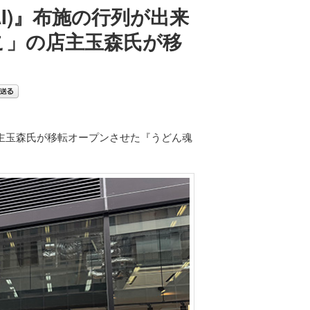
AI)』布施の行列が出来
こ」の店主玉森氏が移
主玉森氏が移転オープンさせた『うどん魂