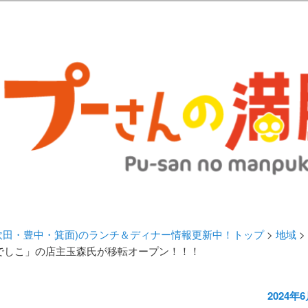
歩きブログ。 北摂（高槻/茨木/吹田/箕面/摂津）のランチ＆ディナーに
日記 | 大阪(高槻・茨木・吹田・
ランチ＆ディナー情報更新中！
・吹田・豊中・箕面)のランチ＆ディナー情報更新中！トップ
>
地域
>
でしこ」の店主玉森氏が移転オープン！！！
2024年