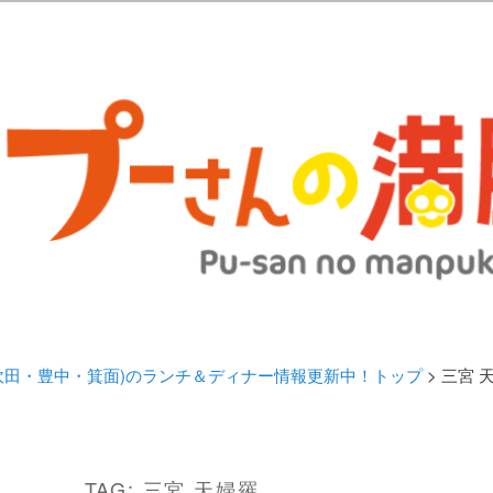
歩きブログ。 北摂（高槻/茨木/吹田/箕面/摂津）のランチ＆ディナーに
日記 | 大阪(高槻・茨木・吹田・
ランチ＆ディナー情報更新中！
・吹田・豊中・箕面)のランチ＆ディナー情報更新中！トップ
> 三宮 
TAG:
三宮 天婦羅