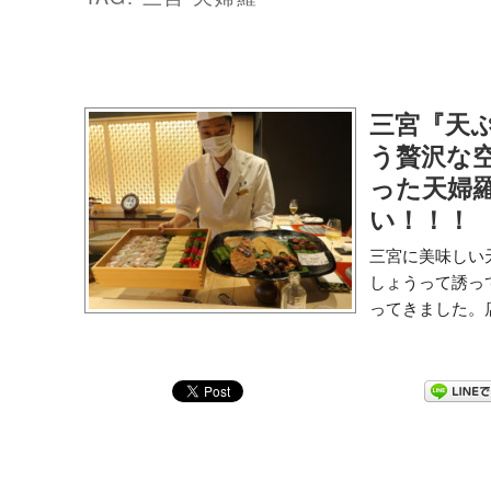
三宮『天ぷ
う贅沢な
った天婦
い！！！
三宮に美味しい
しょうって誘っ
ってきました。店