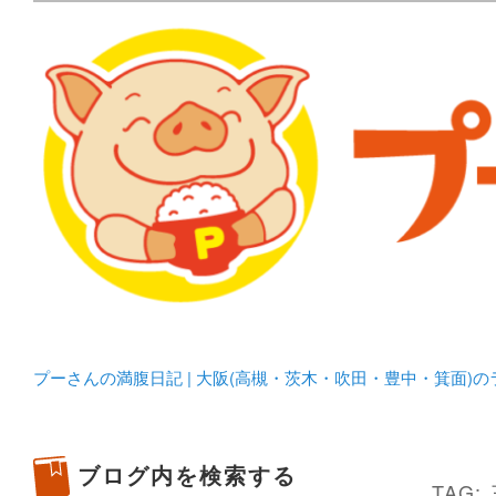
メタボリックプーさんの大阪食べ歩きブログ。 北摂（高
化してます。
プーさんの満腹日記 | 
豊中・箕面)のランチ＆
プーさんの満腹日記 | 大阪(高槻・茨木・吹田・豊中・箕面)
ブログ内を検索する
TAG: