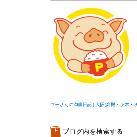
メタボリックプーさんの大阪食べ
化してます。
プーさんの満腹
豊中・箕面)の
プーさんの満腹日記 | 大阪(高槻・茨木
ブログ内を検索する