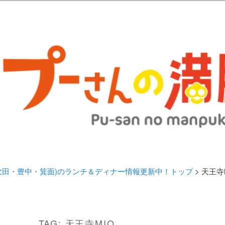
歩きブログ。 北摂（高槻/茨木/吹田/箕面/摂津）のランチ＆ディナーに
日記 | 大阪(高槻・茨木・吹田・
ランチ＆ディナー情報更新中！
・吹田・豊中・箕面)のランチ＆ディナー情報更新中！トップ
> 天王寺
TAG:
天王寺MIO