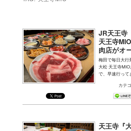
JR天王寺
天王寺MI
肉店がオ
梅田で毎日大行
大松 天王寺M
で、早速行ってき
カテゴ
天王寺『大