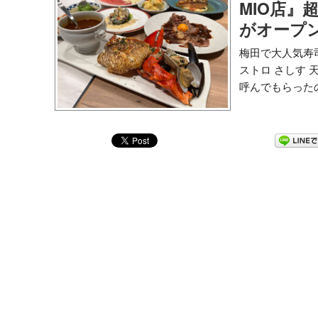
MIO店』
がオープ
梅田で大人気寿
ストロ さしす 
呼んでもらったの