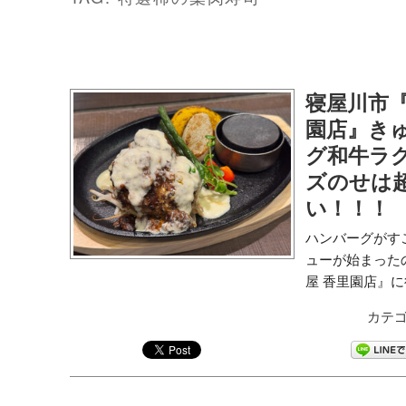
寝屋川市『
園店』き
グ和牛ラ
ズのせは
い！！！
ハンバーグがす
ューが始まった
屋 香里園店』に
カテゴ