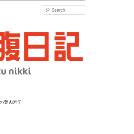
特
Search
柿の葉肉寿司