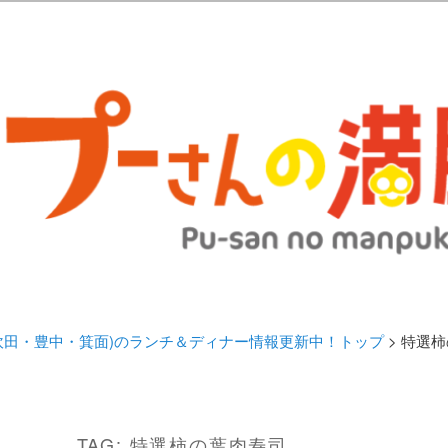
歩きブログ。 北摂（高槻/茨木/吹田/箕面/摂津）のランチ＆ディナーに
日記 | 大阪(高槻・茨木・吹田・
ランチ＆ディナー情報更新中！
・吹田・豊中・箕面)のランチ＆ディナー情報更新中！トップ
> 特選
TAG:
特選柿の葉肉寿司