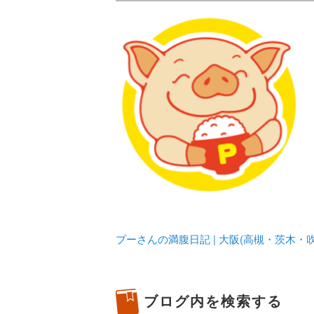
メタボリックプーさんの大阪食べ
化してます。
プーさんの満腹
豊中・箕面)の
プーさんの満腹日記 | 大阪(高槻・茨木
ブログ内を検索する