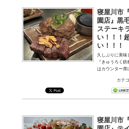
寝屋川市『
園店』黒
ステーキ
い！！！
い！！！
久しぶりに美味
『きゅうろく鉄
はカウンター席に
カテゴ
寝屋川市
園店』テ