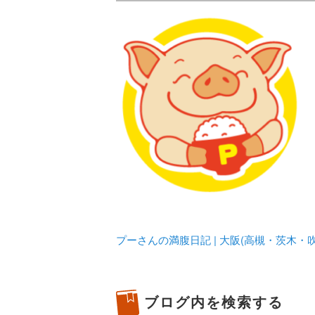
メタボリックプーさんの大阪食べ
化してます。
プーさんの満腹
豊中・箕面)の
プーさんの満腹日記 | 大阪(高槻・茨木
ブログ内を検索する