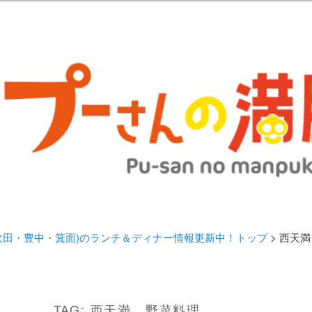
歩きブログ。 北摂（高槻/茨木/吹田/箕面/摂津）のランチ＆ディナーに
日記 | 大阪(高槻・茨木・吹田・
ランチ＆ディナー情報更新中！
・吹田・豊中・箕面)のランチ＆ディナー情報更新中！トップ
> 西天
TAG:
西天満 野菜料理