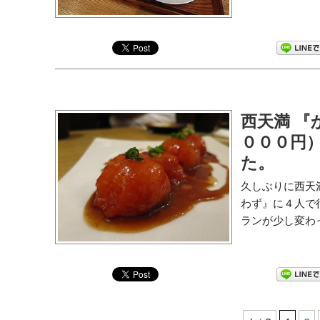
西天満 『
０００円
た。
久しぶりに西天
わず』に４人で
ランが少し変わっ