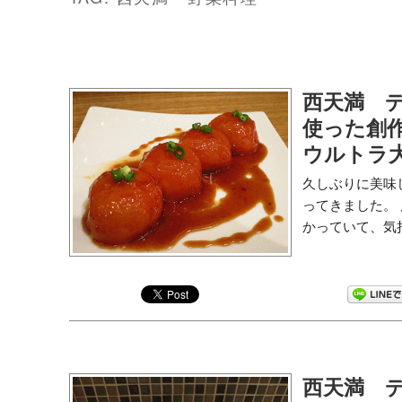
西天満 デ
使った創
ウルトラ
久しぶりに美味
ってきました。
かっていて、気持
西天満 デ