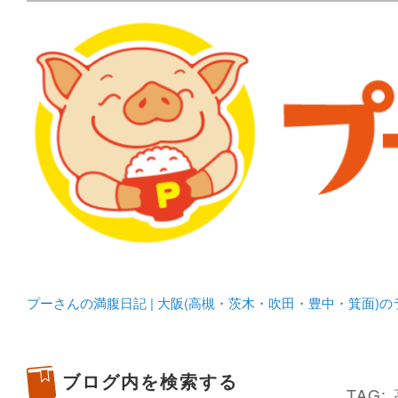
メタボリックプーさんの大阪食べ歩きブログ。 北摂（高
化してます。
プーさんの満腹日記 | 
豊中・箕面)のランチ＆
プーさんの満腹日記 | 大阪(高槻・茨木・吹田・豊中・箕面)
ブログ内を検索する
TAG: