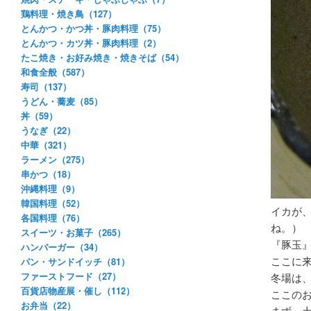
鶏料理・焼き鳥（127）
とんかつ・かつ丼・豚肉料理（75）
とんかつ・カツ丼・豚肉料理（2）
たこ焼き・お好み焼き・焼きそば（54）
和食全般（587）
寿司（137）
うどん・蕎麦（85）
丼（59）
うなぎ（22）
中華（321）
ラーメン（275）
串かつ（18）
沖縄料理（9）
韓国料理（52）
イカが
各国料理（76）
ね。）
スイーツ・お菓子（265）
『豚玉
ハンバーガー（34）
ここに
パン・サンドイッチ（81）
ファーストフード（27）
冬場は
百貨店物産展・催し（112）
ここの
お弁当（22）
まず、