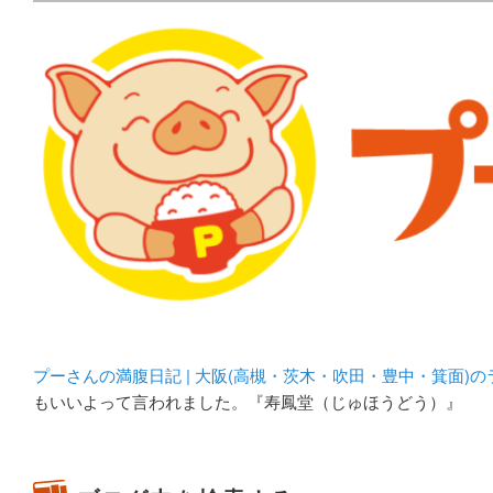
メタボリックプーさんの大阪食べ歩きブログ。 北摂（高
化してます。
プーさんの満腹日記 | 
豊中・箕面)のランチ＆
プーさんの満腹日記 | 大阪(高槻・茨木・吹田・豊中・箕面)
もいいよって言われました。『寿鳳堂（じゅほうどう）』