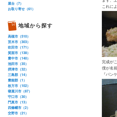
屋台（7）
これに
お取り寄せ（61）
地域から探す
高槻市（510）
茨木市（303）
吹田市（171）
箕面市（138）
豊中市（140）
完成が
池田市（35）
僕が名
摂津市（32）
『パン
三島郡（14）
豊能郡（1）
枚方市（102）
寝屋川市（87）
守口市（30）
門真市（13）
四條畷市（2）
交野市（21）