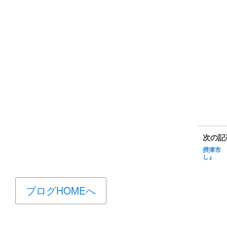
次の記
摂津市 
し』
ブログHOMEへ