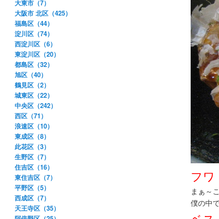
大東市（7）
大阪市 北区（425）
福島区（44）
淀川区（74）
西淀川区（6）
東淀川区（20）
都島区（32）
旭区（40）
鶴見区（2）
城東区（22）
中央区（242）
西区（71）
浪速区（10）
東成区（8）
此花区（3）
生野区（7）
住吉区（16）
フワ
東住吉区（7）
平野区（5）
まぁ～
西成区（7）
僕の中
天王寺区（35）
ベス
阿倍野区（25）