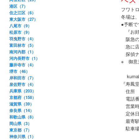
港区（7）
フワト
住之江区（6）
冬場は
東大阪市（27）
●予断
八尾市（9）
『お好
松原市（9）
羽曳野市（4）
阪急の
富田林市（5）
急に店
南河内郡（1）
探偵ナ
河内長野市（1）
※ 御
藤井寺市（4）
堺市（46）
kumaku
岸和田市（7）
『寿鳳
泉佐野市（4）
兵庫県（203）
住所 
京都府（158）
電話番号：
滋賀県（39）
営業時間：
奈良県（14）
定休日
和歌山県（8）
最寄駅
岡山県（3）
駐車場
東京都（7）
神奈川県（1）