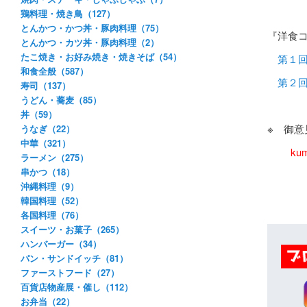
鶏料理・焼き鳥（127）
とんかつ・かつ丼・豚肉料理（75）
『洋食
とんかつ・カツ丼・豚肉料理（2）
たこ焼き・お好み焼き・焼きそば（54）
第１
和食全般（587）
第２
寿司（137）
うどん・蕎麦（85）
丼（59）
※ 御
うなぎ（22）
中華（321）
ku
ラーメン（275）
串かつ（18）
沖縄料理（9）
韓国料理（52）
各国料理（76）
スイーツ・お菓子（265）
ハンバーガー（34）
パン・サンドイッチ（81）
ファーストフード（27）
百貨店物産展・催し（112）
お弁当（22）