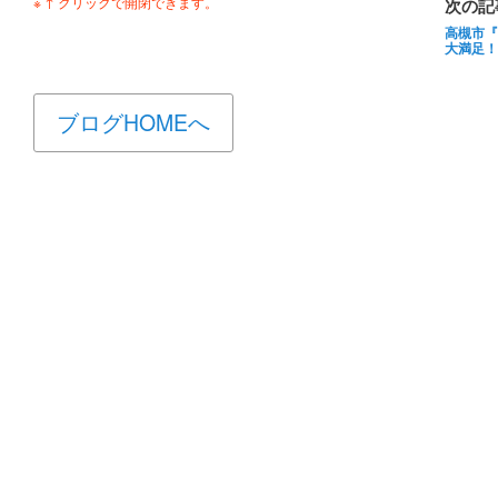
※ ↑ クリックで開閉できます。
次の記
高槻市『
大満足！
ブログHOMEへ