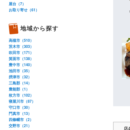
屋台（7）
お取り寄せ（61）
地域から探す
高槻市（510）
茨木市（303）
吹田市（171）
箕面市（138）
豊中市（140）
池田市（35）
摂津市（32）
三島郡（14）
豊能郡（1）
枚方市（102）
寝屋川市（87）
守口市（30）
門真市（13）
四條畷市（2）
交野市（21）
店