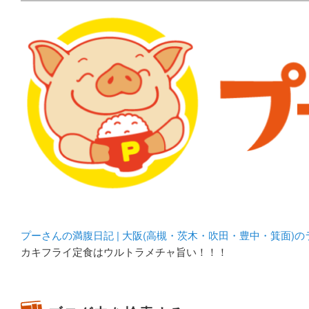
メタボリックプーさんの大阪食べ歩きブログ。 北摂（高
化してます。
プーさんの満腹日記 | 
豊中・箕面)のランチ＆
プーさんの満腹日記 | 大阪(高槻・茨木・吹田・豊中・箕面)
カキフライ定食はウルトラメチャ旨い！！！