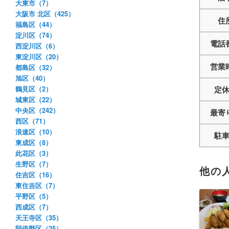
大東市（7）
大阪市 北区（425）
住
福島区（44）
淀川区（74）
電話
西淀川区（6）
東淀川区（20）
営業
都島区（32）
旭区（40）
鶴見区（2）
定
城東区（22）
中央区（242）
最寄
西区（71）
浪速区（10）
駐
東成区（8）
此花区（3）
生野区（7）
他の
住吉区（16）
東住吉区（7）
平野区（5）
西成区（7）
天王寺区（35）
阿倍野区（25）