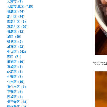
大東市（7）
大阪市 北区（425）
福島区（44）
淀川区（74）
西淀川区（6）
東淀川区（20）
都島区（32）
旭区（40）
鶴見区（2）
城東区（22）
中央区（242）
西区（71）
浪速区（10）
ではで
東成区（8）
此花区（3）
生野区（7）
住吉区（16）
東住吉区（7）
平野区（5）
西成区（7）
天王寺区（35）
阿倍野区（25）