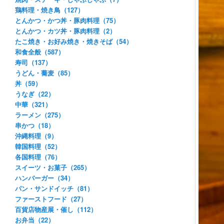
鶏料理・焼き鳥（127）
とんかつ・かつ丼・豚肉料理（75）
とんかつ・カツ丼・豚肉料理（2）
たこ焼き・お好み焼き・焼きそば（54）
和食全般（587）
寿司（137）
うどん・蕎麦（85）
丼（59）
うなぎ（22）
中華（321）
ラーメン（275）
串かつ（18）
沖縄料理（9）
韓国料理（52）
各国料理（76）
スイーツ・お菓子（265）
ハンバーガー（34）
パン・サンドイッチ（81）
ファーストフード（27）
百貨店物産展・催し（112）
お弁当（22）