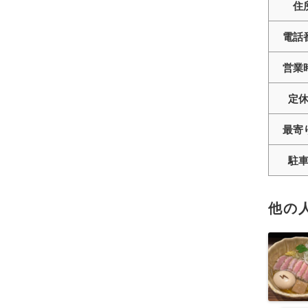
住
電話
営業
定
最寄
駐
他の