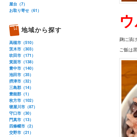
屋台（7）
お取り寄せ（61）
ウ
地域から探す
麹に漬
高槻市（510）
茨木市（303）
ご飯は
吹田市（171）
箕面市（138）
豊中市（140）
池田市（35）
摂津市（32）
三島郡（14）
豊能郡（1）
枚方市（102）
寝屋川市（87）
守口市（30）
門真市（13）
四條畷市（2）
交野市（21）