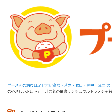
メタボリックプーさんの大阪食べ歩きブログ。 北摂（高
化してます。
プーさんの満腹日記 | 
豊中・箕面)のランチ＆
プーさんの満腹日記 | 大阪(高槻・茨木・吹田・豊中・箕面)
のやさしいお店〜』一汁六菜の健康ランチはウルトラメチャ