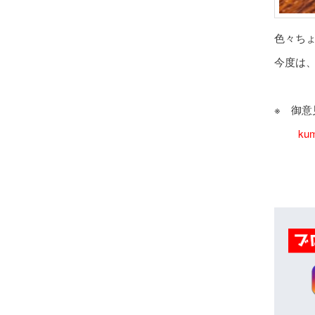
色々ち
今度は
※ 御
kum