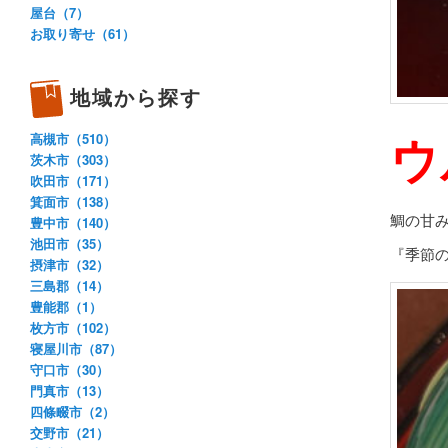
屋台（7）
お取り寄せ（61）
地域から探す
ウ
高槻市（510）
茨木市（303）
吹田市（171）
箕面市（138）
鯛の甘
豊中市（140）
池田市（35）
『季節
摂津市（32）
三島郡（14）
豊能郡（1）
枚方市（102）
寝屋川市（87）
守口市（30）
門真市（13）
四條畷市（2）
交野市（21）