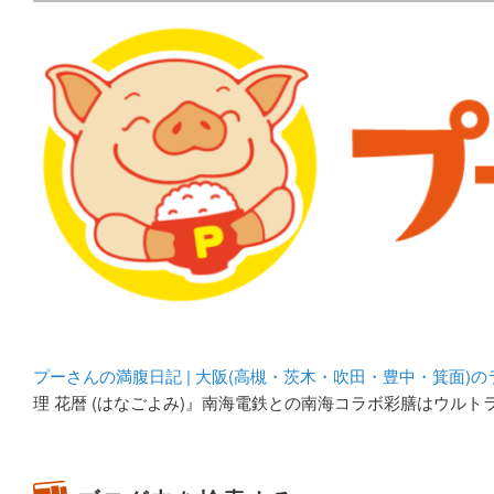
メタボリックプーさんの大阪食べ歩きブログ。 北摂（高
化してます。
プーさんの満腹日記 | 
豊中・箕面)のランチ＆
プーさんの満腹日記 | 大阪(高槻・茨木・吹田・豊中・箕面)
理 花暦 (はなごよみ)』南海電鉄との南海コラボ彩膳はウルト