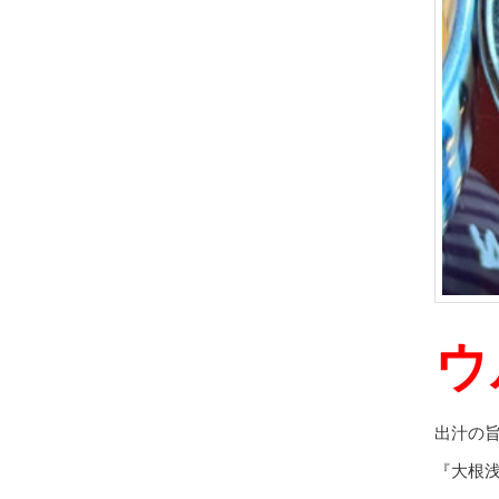
ウ
出汁の
『大根浅