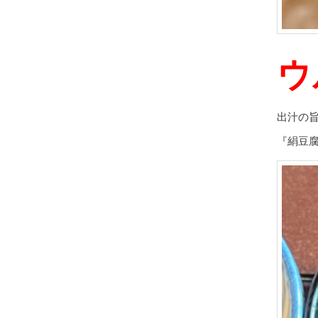
ウ
出汁の
『絹豆腐