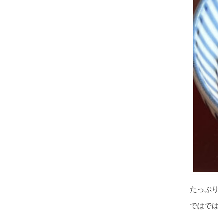
たっぷ
ではで