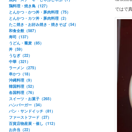
鶏料理・焼き鳥（127）
ではで
とんかつ・かつ丼・豚肉料理（75）
とんかつ・カツ丼・豚肉料理（2）
たこ焼き・お好み焼き・焼きそば（54）
和食全般（587）
寿司（137）
うどん・蕎麦（85）
丼（59）
うなぎ（22）
中華（321）
ラーメン（275）
串かつ（18）
沖縄料理（9）
韓国料理（52）
各国料理（76）
スイーツ・お菓子（265）
ハンバーガー（34）
パン・サンドイッチ（81）
ファーストフード（27）
百貨店物産展・催し（112）
お弁当（22）