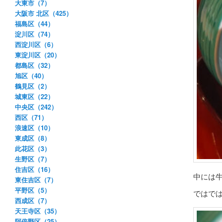
大東市（7）
大阪市 北区（425）
福島区（44）
淀川区（74）
西淀川区（6）
東淀川区（20）
都島区（32）
旭区（40）
鶴見区（2）
城東区（22）
中央区（242）
西区（71）
浪速区（10）
東成区（8）
此花区（3）
生野区（7）
住吉区（16）
中には
東住吉区（7）
平野区（5）
ではで
西成区（7）
天王寺区（35）
阿倍野区（25）