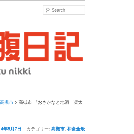
特
Search
高槻市
> 高槻市 『おさかなと地酒 凛太
Post
navigation
14年5月7日
カテゴリー:
高槻市
,
和食全般