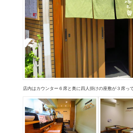
店内はカウンター６席と奥に四人掛けの座敷が３席っ