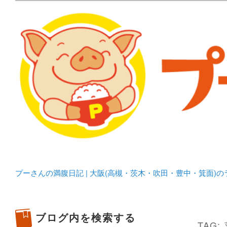
メタボリックプーさんの大阪食べ歩きブログ。 北摂（高
化してます。
プーさんの満腹日記 | 
豊中・箕面)のランチ＆
プーさんの満腹日記 | 大阪(高槻・茨木・吹田・豊中・箕面)
ブログ内を検索する
TAG: