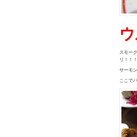
ウ
スモー
リ！！
サーモ
ここで