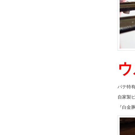
ウ
パテ特
自家製
『白金