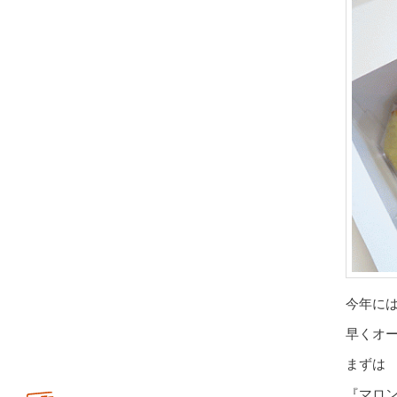
今年に
早くオ
まずは
『マロ