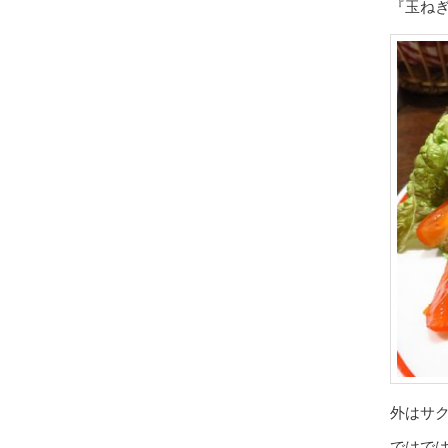
『玉ね
外はサ
ではで