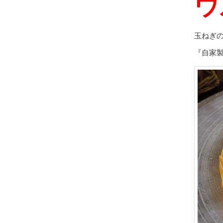
ウ
玉ねぎ
『自家