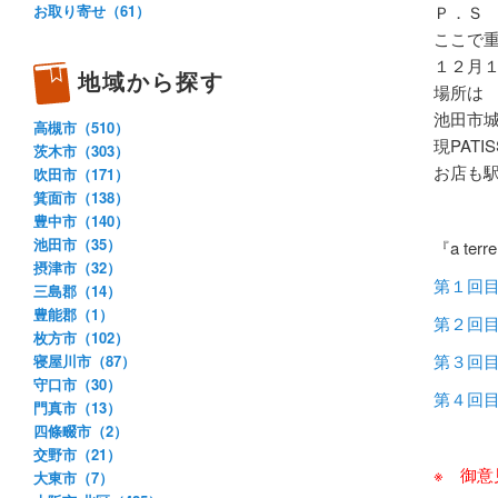
Ｐ．Ｓ
お取り寄せ（61）
ここで
１２月
地域から探す
場所は
池田市
高槻市（510）
現PATI
茨木市（303）
お店も
吹田市（171）
箕面市（138）
豊中市（140）
池田市（35）
『a ter
摂津市（32）
第１回
三島郡（14）
豊能郡（1）
第２回
枚方市（102）
第３回
寝屋川市（87）
守口市（30）
第４回
門真市（13）
四條畷市（2）
交野市（21）
※ 御
大東市（7）