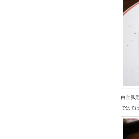
白金豚
ではで