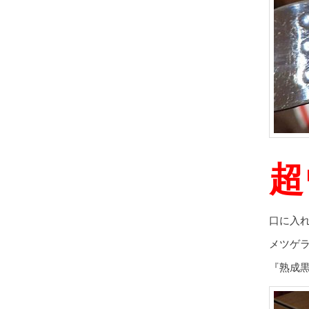
超
口に入
メツゲ
『熟成黒