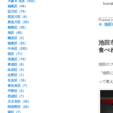
大阪市 北区（425）
kumaku
福島区（44）
淀川区（74）
西淀川区（6）
Posted i
東淀川区（20）
キ
,
池田
都島区（32）
旭区（40）
鶴見区（2）
池田市
城東区（22）
食べ
中央区（242）
西区（71）
浪速区（10）
池田の
東成区（8）
此花区（3）
「池田
生野区（7）
住吉区（16）
って教え
東住吉区（7）
平野区（5）
西成区（7）
天王寺区（35）
阿倍野区（25）
港区（7）