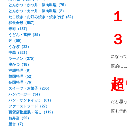
とんかつ・かつ丼・豚肉料理（75）
１
とんかつ・カツ丼・豚肉料理（2）
たこ焼き・お好み焼き・焼きそば（54）
和食全般（587）
寿司（137）
３
うどん・蕎麦（85）
丼（59）
うなぎ（22）
中華（321）
になっ
ラーメン（275）
串かつ（18）
僕的に
沖縄料理（9）
超
韓国料理（52）
各国料理（76）
スイーツ・お菓子（265）
ハンバーガー（34）
パン・サンドイッチ（81）
だと思
ファーストフード（27）
僕も予
百貨店物産展・催し（112）
お弁当（22）
屋台（7）