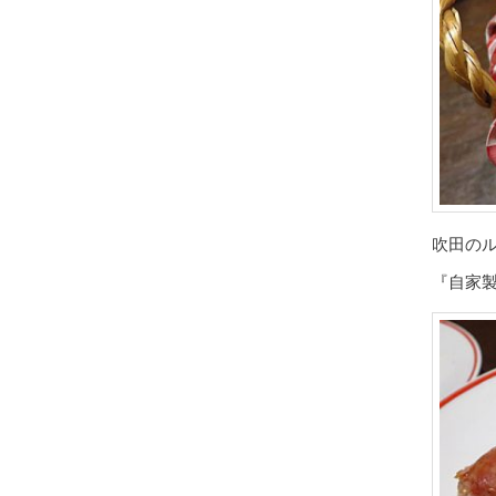
吹田の
『自家