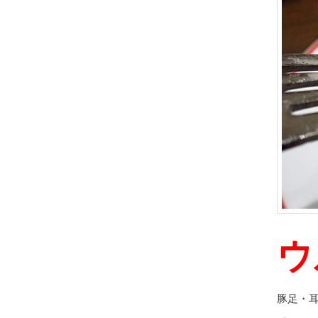
ウ
豚足・