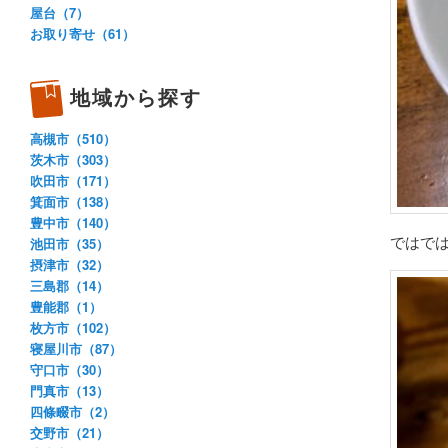
屋台（7）
お取り寄せ（61）
地域から探す
高槻市（510）
茨木市（303）
吹田市（171）
箕面市（138）
豊中市（140）
ではで
池田市（35）
摂津市（32）
三島郡（14）
豊能郡（1）
枚方市（102）
寝屋川市（87）
守口市（30）
門真市（13）
四條畷市（2）
交野市（21）