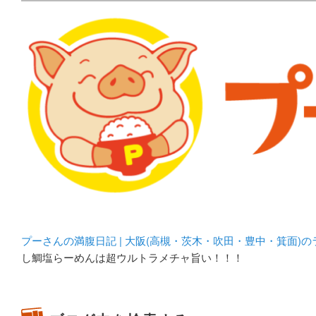
メタボリックプーさんの大阪食べ歩きブログ。 北摂（高
化してます。
プーさんの満腹日記 | 
豊中・箕面)のランチ＆
プーさんの満腹日記 | 大阪(高槻・茨木・吹田・豊中・箕面)
し鯛塩らーめんは超ウルトラメチャ旨い！！！