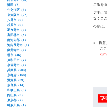
ご飯を
港区（7）
住之江区（6）
店主に
東大阪市（27）
なくこ
八尾市（9）
松原市（9）
今度は
羽曳野市（4）
富田林市（5）
南河内郡（1）
※ 御
河内長野市（1）
ここ美
藤井寺市（4）
kum
堺市（46）
岸和田市（7）
泉佐野市（4）
兵庫県（203）
京都府（158）
滋賀県（39）
奈良県（14）
和歌山県（8）
岡山県（3）
東京都（7）
神奈川県（1）