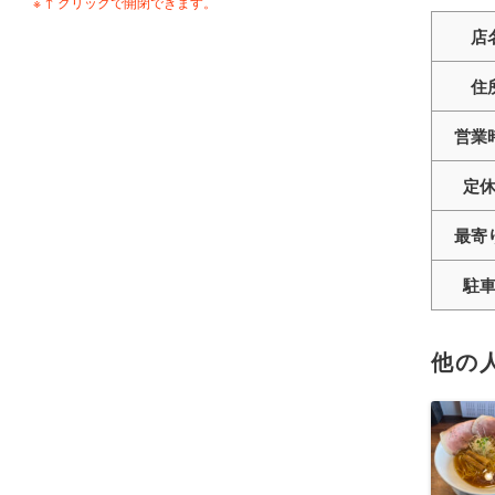
※ ↑ クリックで開閉できます。
店
住
営業
定
最寄
駐
他の