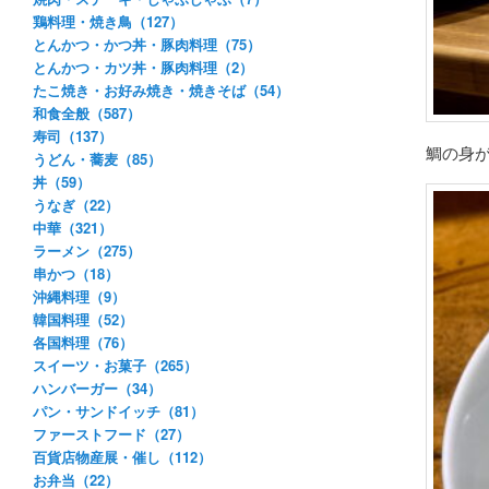
鶏料理・焼き鳥（127）
とんかつ・かつ丼・豚肉料理（75）
とんかつ・カツ丼・豚肉料理（2）
たこ焼き・お好み焼き・焼きそば（54）
和食全般（587）
寿司（137）
鯛の身
うどん・蕎麦（85）
丼（59）
うなぎ（22）
中華（321）
ラーメン（275）
串かつ（18）
沖縄料理（9）
韓国料理（52）
各国料理（76）
スイーツ・お菓子（265）
ハンバーガー（34）
パン・サンドイッチ（81）
ファーストフード（27）
百貨店物産展・催し（112）
お弁当（22）