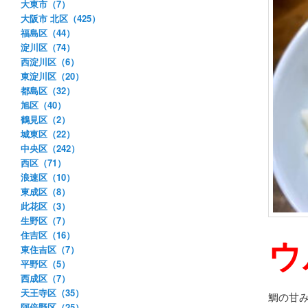
大東市（7）
大阪市 北区（425）
福島区（44）
淀川区（74）
西淀川区（6）
東淀川区（20）
都島区（32）
旭区（40）
鶴見区（2）
城東区（22）
中央区（242）
西区（71）
浪速区（10）
東成区（8）
此花区（3）
生野区（7）
住吉区（16）
ウ
東住吉区（7）
平野区（5）
西成区（7）
天王寺区（35）
鯛の甘
阿倍野区（25）