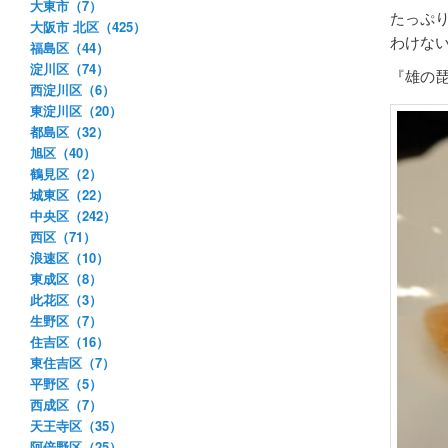
大東市（7）
たっぷ
大阪市 北区（425）
わけな
福島区（44）
淀川区（74）
『雄の
西淀川区（6）
東淀川区（20）
都島区（32）
旭区（40）
鶴見区（2）
城東区（22）
中央区（242）
西区（71）
浪速区（10）
東成区（8）
此花区（3）
生野区（7）
住吉区（16）
東住吉区（7）
平野区（5）
西成区（7）
天王寺区（35）
阿倍野区（25）