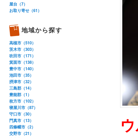
屋台（7）
お取り寄せ（61）
地域から探す
高槻市（510）
茨木市（303）
吹田市（171）
箕面市（138）
豊中市（140）
池田市（35）
摂津市（32）
三島郡（14）
豊能郡（1）
枚方市（102）
寝屋川市（87）
守口市（30）
ウ
門真市（13）
四條畷市（2）
交野市（21）