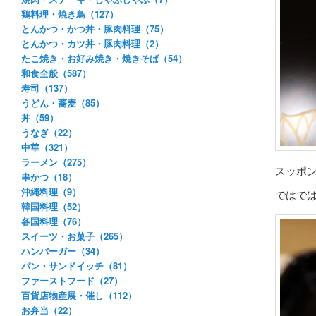
鶏料理・焼き鳥（127）
とんかつ・かつ丼・豚肉料理（75）
とんかつ・カツ丼・豚肉料理（2）
たこ焼き・お好み焼き・焼きそば（54）
和食全般（587）
寿司（137）
うどん・蕎麦（85）
丼（59）
うなぎ（22）
中華（321）
ラーメン（275）
スッポ
串かつ（18）
沖縄料理（9）
ではで
韓国料理（52）
各国料理（76）
スイーツ・お菓子（265）
ハンバーガー（34）
パン・サンドイッチ（81）
ファーストフード（27）
百貨店物産展・催し（112）
お弁当（22）