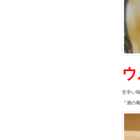
ウ
甘辛い
『酒の肴