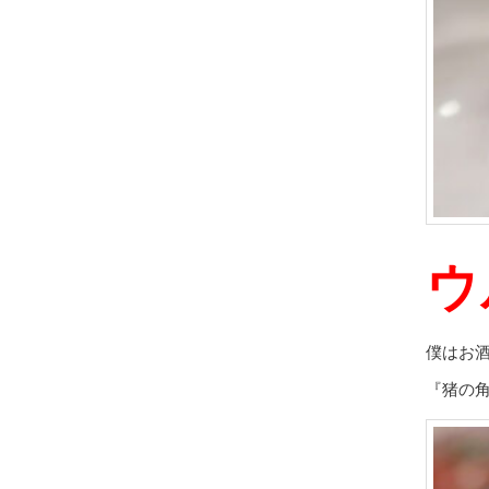
ウ
僕はお
『猪の