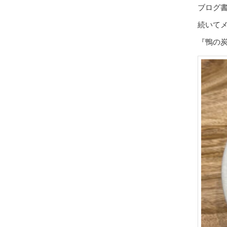
ブログ
続いて
『鴨の