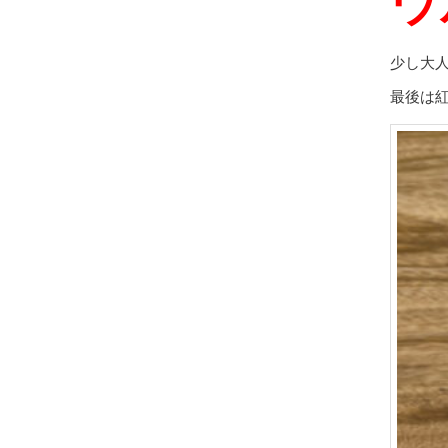
ウ
少し大
最後は