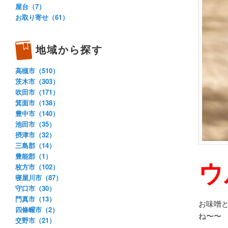
屋台（7）
お取り寄せ（61）
地域から探す
高槻市（510）
茨木市（303）
吹田市（171）
箕面市（138）
豊中市（140）
池田市（35）
摂津市（32）
三島郡（14）
豊能郡（1）
ウ
枚方市（102）
寝屋川市（87）
守口市（30）
門真市（13）
お味噌
四條畷市（2）
ね〜〜
交野市（21）