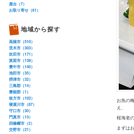
屋台（7）
お取り寄せ（61）
地域から探す
高槻市（510）
茨木市（303）
吹田市（171）
箕面市（138）
豊中市（140）
池田市（35）
摂津市（32）
三島郡（14）
豊能郡（1）
枚方市（102）
お魚の
寝屋川市（87）
え、
守口市（30）
門真市（13）
桜海老
四條畷市（2）
まずは
交野市（21）