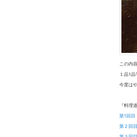
この内
１品1
今度は
『料理道
第1回目
第２回
第３回