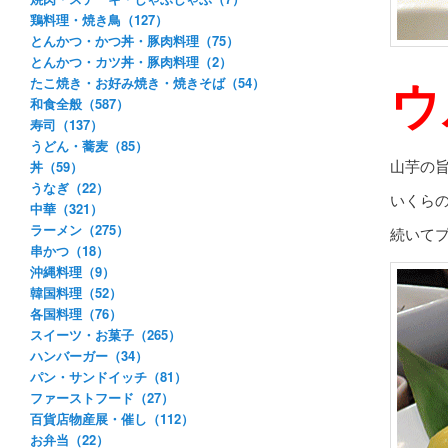
鶏料理・焼き鳥（127）
とんかつ・かつ丼・豚肉料理（75）
とんかつ・カツ丼・豚肉料理（2）
ウ
たこ焼き・お好み焼き・焼きそば（54）
和食全般（587）
寿司（137）
うどん・蕎麦（85）
山芋の
丼（59）
うなぎ（22）
いくら
中華（321）
ラーメン（275）
続いて
串かつ（18）
沖縄料理（9）
韓国料理（52）
各国料理（76）
スイーツ・お菓子（265）
ハンバーガー（34）
パン・サンドイッチ（81）
ファーストフード（27）
百貨店物産展・催し（112）
お弁当（22）