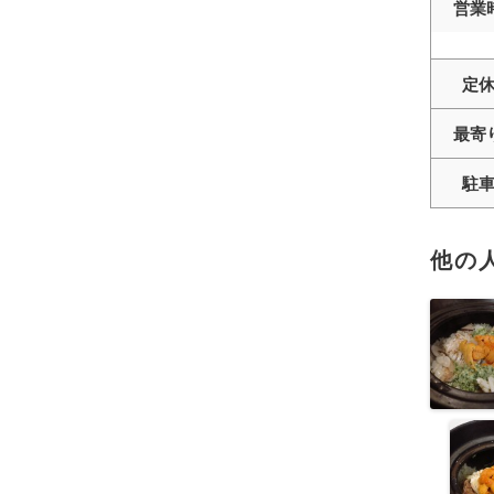
営業
定
最寄
駐
他の