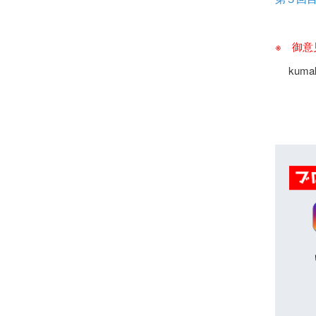
※ 御
kumaku