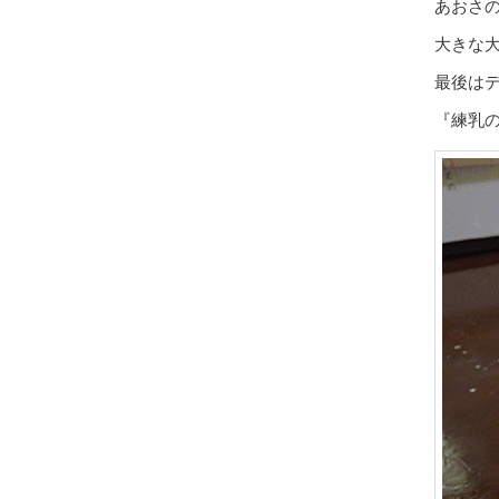
あおさ
大きな
最後は
『練乳