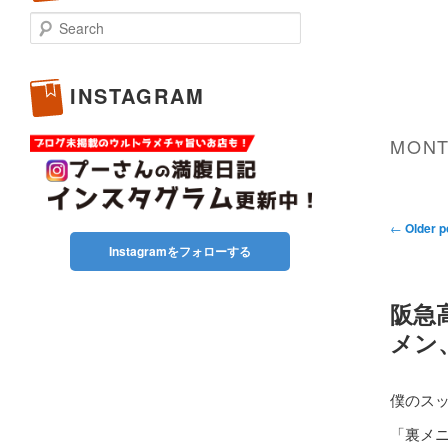
Search
INSTAGRAM
MONT
Post
←
Older p
navigati
Instagramをフォローする
阪急
メン
僕のス
「裏メ