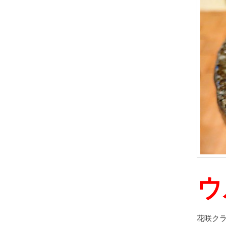
ウ
花咲ク