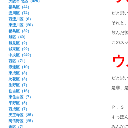
大阪市 北区（425）
福島区（44）
だと思
淀川区（74）
西淀川区（6）
それと
東淀川区（20）
都島区（32）
飲んだ
旭区（40）
このス
鶴見区（2）
城東区（22）
ウ
中央区（242）
西区（71）
浪速区（10）
東成区（8）
だと思
此花区（3）
生野区（7）
是非、
住吉区（16）
東住吉区（7）
平野区（5）
Ｐ．Ｓ
西成区（7）
天王寺区（35）
すっぽ
阿倍野区（25）
みんな
港区（7）