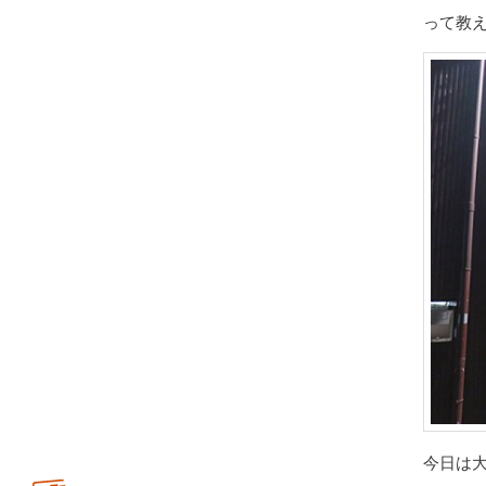
って教
今日は