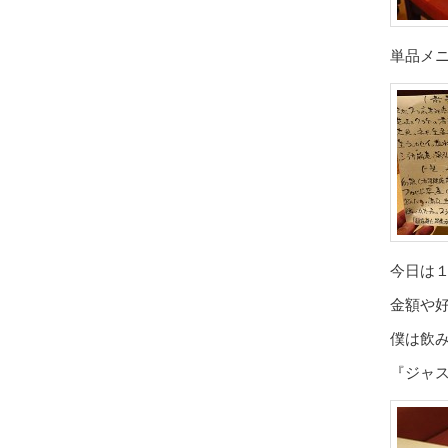
単品メ
今日は
金額や
僕は飲
『ジャ