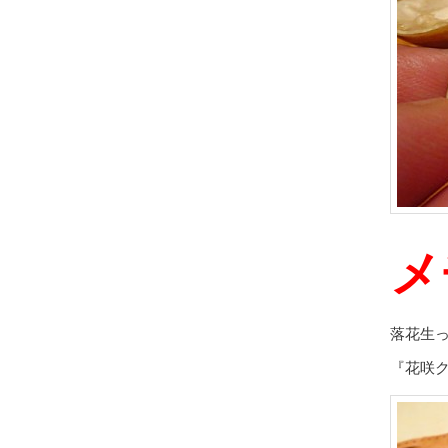
メ
落花生
『花咲