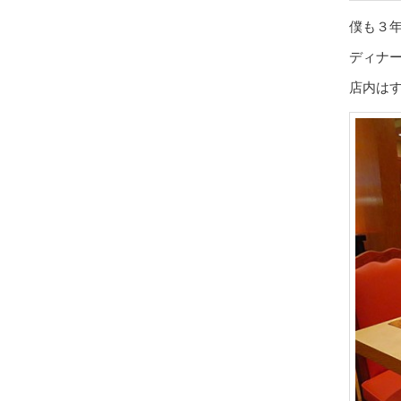
僕も３
ディナ
店内は