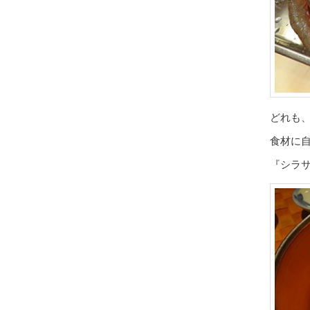
どれも
食材に
『シラ