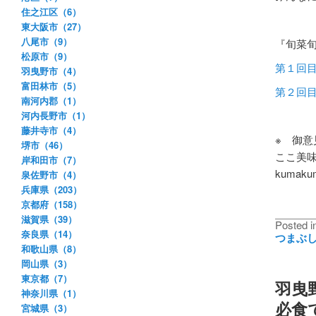
住之江区（6）
東大阪市（27）
八尾市（9）
『旬菜旬
松原市（9）
第１回
羽曳野市（4）
富田林市（5）
第２回
南河内郡（1）
河内長野市（1）
藤井寺市（4）
※ 御
堺市（46）
ここ美
岸和田市（7）
kumakum
泉佐野市（4）
兵庫県（203）
京都府（158）
滋賀県（39）
Posted i
奈良県（14）
つまぶ
和歌山県（8）
岡山県（3）
東京都（7）
羽曳
神奈川県（1）
必食
宮城県（3）