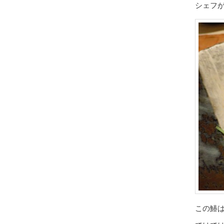
シェフ
この鰆