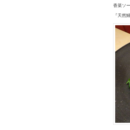
香菜ソ
『天然