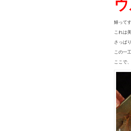
ウ
鰆って
これは
さっぱ
この一
ここで