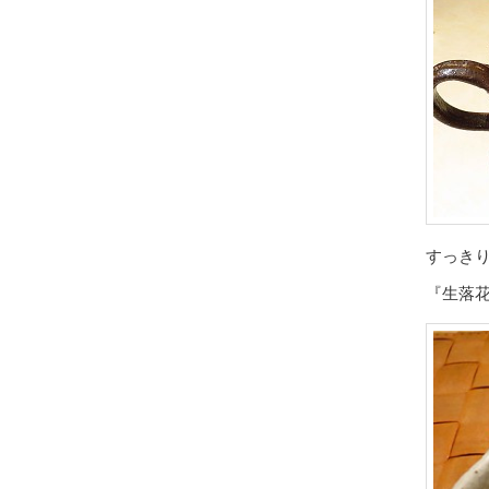
すっき
『生落