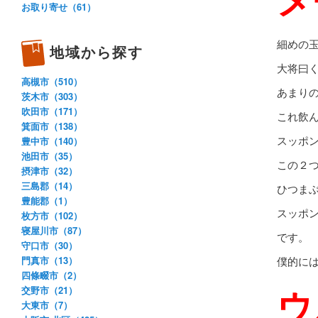
お取り寄せ（61）
細めの
地域から探す
大将曰
高槻市（510）
あまり
茨木市（303）
吹田市（171）
これ飲
箕面市（138）
スッポ
豊中市（140）
池田市（35）
この２
摂津市（32）
三島郡（14）
ひつま
豊能郡（1）
スッポ
枚方市（102）
寝屋川市（87）
です。
守口市（30）
門真市（13）
僕的に
四條畷市（2）
ウ
交野市（21）
大東市（7）