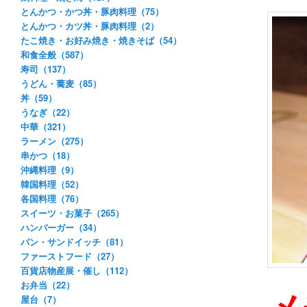
とんかつ・かつ丼・豚肉料理（75）
とんかつ・カツ丼・豚肉料理（2）
たこ焼き・お好み焼き・焼きそば（54）
和食全般（587）
寿司（137）
うどん・蕎麦（85）
丼（59）
うなぎ（22）
中華（321）
ラーメン（275）
串かつ（18）
沖縄料理（9）
韓国料理（52）
各国料理（76）
スイーツ・お菓子（265）
ハンバーガー（34）
パン・サンドイッチ（81）
ファーストフード（27）
百貨店物産展・催し（112）
お弁当（22）
メ
屋台（7）